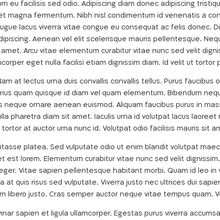
m eu facilisis sed odio. Adipiscing diam donec adipiscing tristiq
eget magna fermentum. Nibh nisl condimentum id venenatis a co
ue lacus viverra vitae congue eu consequat ac felis donec. Di
adipiscing. Aenean vel elit scelerisque mauris pellentesque. N
sit amet. Arcu vitae elementum curabitur vitae nunc sed velit dig
mcorper eget nulla facilisi etiam dignissim diam. Id velit ut torto
am at lectus urna duis convallis convallis tellus. Purus faucibus 
s varius quam quisque id diam vel quam elementum. Bibendum ne
ices neque ornare aenean euismod. Aliquam faucibus purus in mass
a pharetra diam sit amet. Iaculis urna id volutpat lacus laoreet 
 tortor at auctor urna nunc id. Volutpat odio facilisis mauris sit
bitasse platea. Sed vulputate odio ut enim blandit volutpat maece
t est lorem. Elementum curabitur vitae nunc sed velit dignissim.
er. Vitae sapien pellentesque habitant morbi. Quam id leo in v
ia at quis risus sed vulputate. Viverra justo nec ultrices dui sap
am libero justo. Cras semper auctor neque vitae tempus quam. 
ar sapien et ligula ullamcorper. Egestas purus viverra accumsan in