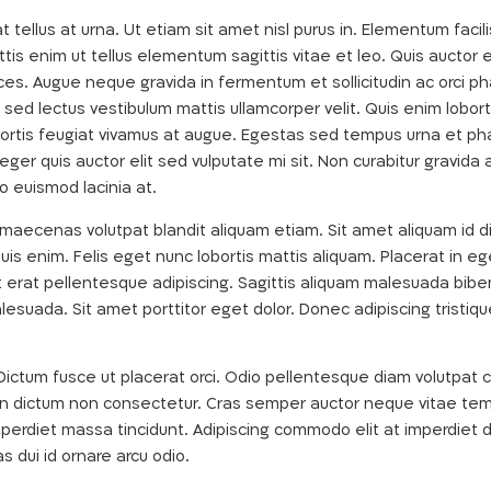
 tellus at urna. Ut etiam sit amet nisl purus in. Elementum facilis
tis enim ut tellus elementum sagittis vitae et leo. Quis auctor 
ces. Augue neque gravida in fermentum et sollicitudin ac orci phas
sed lectus vestibulum mattis ullamcorper velit. Quis enim lobor
lobortis feugiat vivamus at augue. Egestas sed tempus urna et ph
nteger quis auctor elit sed vulputate mi sit. Non curabitur gravi
 euismod lacinia at.
t maecenas volutpat blandit aliquam etiam. Sit amet aliquam id d
 quis enim. Felis eget nunc lobortis mattis aliquam. Placerat in 
 at erat pellentesque adipiscing. Sagittis aliquam malesuada bib
esuada. Sit amet porttitor eget dolor. Donec adipiscing tristique
uet. Dictum fusce ut placerat orci. Odio pellentesque diam volut
que in dictum non consectetur. Cras semper auctor neque vitae 
mperdiet massa tincidunt. Adipiscing commodo elit at imperdiet
s dui id ornare arcu odio.