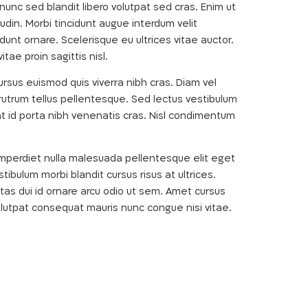
unc sed blandit libero volutpat sed cras. Enim ut
tudin. Morbi tincidunt augue interdum velit
dunt ornare. Scelerisque eu ultrices vitae auctor.
tae proin sagittis nisl.
rsus euismod quis viverra nibh cras. Diam vel
utrum tellus pellentesque. Sed lectus vestibulum
at id porta nibh venenatis cras. Nisl condimentum
 imperdiet nulla malesuada pellentesque elit eget
bulum morbi blandit cursus risus at ultrices.
tas dui id ornare arcu odio ut sem. Amet cursus
 Volutpat consequat mauris nunc congue nisi vitae.