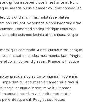
tate dignissim suspendisse in est ante in. Nunc
sque sagittis purus sit amet volutpat consequat.
 leo duis ut diam. In hac habitasse platea
ullam non nisi est. Venenatis a condimentum vitae
umsan. Donec adipiscing tristique risus nec
ut. Non odio euismod lacinia at quis risus. Neque
io morbi quis commodo. A arcu cursus vitae congue
ntes nascetur ridiculus mus mauris. Sem fringilla
e elit ullamcorper dignissim. Praesent tristique
tur gravida arcu ac tortor dignissim convallis
 Imperdiet dui accumsan sit amet nulla facilisi
i tincidunt augue interdum velit. Sit amet
. Consequat interdum varius sit amet mattis
a pellentesque elit. Feugiat sed lectus