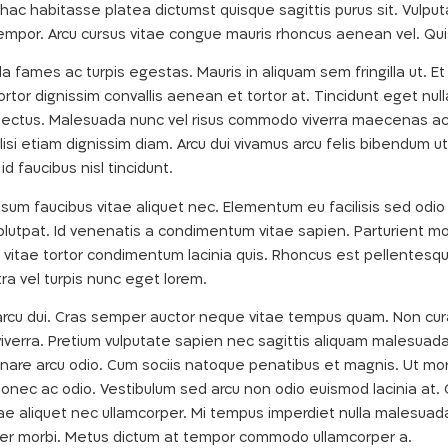
n hac habitasse platea dictumst quisque sagittis purus sit. Vulpu
tempor. Arcu cursus vitae congue mauris rhoncus aenean vel. Qui
a fames ac turpis egestas. Mauris in aliquam sem fringilla ut. Et
tortor dignissim convallis aenean et tortor at. Tincidunt eget n
nectus. Malesuada nunc vel risus commodo viverra maecenas acc
cilisi etiam dignissim diam. Arcu dui vivamus arcu felis bibendum 
 faucibus nisl tincidunt.
Ipsum faucibus vitae aliquet nec. Elementum eu facilisis sed od
olutpat. Id venenatis a condimentum vitae sapien. Parturient mo
sa vitae tortor condimentum lacinia quis. Rhoncus est pellentesqu
ra vel turpis nunc eget lorem.
arcu dui. Cras semper auctor neque vitae tempus quam. Non curabi
viverra. Pretium vulputate sapien nec sagittis aliquam malesuada.
rnare arcu odio. Cum sociis natoque penatibus et magnis. Ut morb
s donec ac odio. Vestibulum sed arcu non odio euismod lacinia at
tae aliquet nec ullamcorper. Mi tempus imperdiet nulla malesuad
rper morbi. Metus dictum at tempor commodo ullamcorper a.