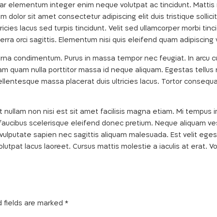
nar elementum integer enim neque volutpat ac tincidunt. Mattis n
m dolor sit amet consectetur adipiscing elit duis tristique sollici
cies lacus sed turpis tincidunt. Velit sed ullamcorper morbi tinci
rra orci sagittis. Elementum nisi quis eleifend quam adipiscing vi
urna condimentum. Purus in massa tempor nec feugiat. In arcu cu
 quam nulla porttitor massa id neque aliquam. Egestas tellus r
ellentesque massa placerat duis ultricies lacus. Tortor consequ
t nullam non nisi est sit amet facilisis magna etiam. Mi tempus
faucibus scelerisque eleifend donec pretium. Neque aliquam vesti
 vulputate sapien nec sagittis aliquam malesuada. Est velit eges
volutpat lacus laoreet. Cursus mattis molestie a iaculis at erat.
d fields are marked
*