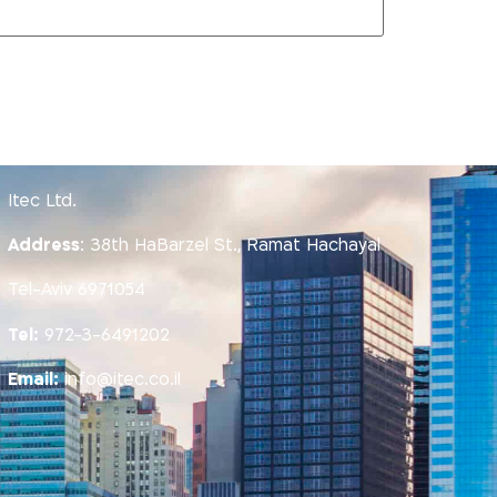
Itec Ltd.
Address
:
38th HaBarzel St., Ramat Hachayal
Tel-Aviv 6971054
Tel:
972-3-6491202
Email:
info@itec.co.il