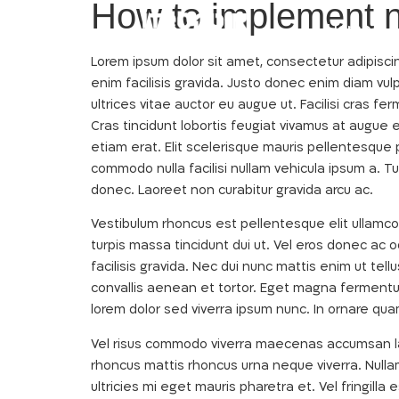
How to implement 
Home
Lorem ipsum dolor sit amet, consectetur adipisci
enim facilisis gravida. Justo donec enim diam vul
ultrices vitae auctor eu augue ut. Facilisi cras fer
Cras tincidunt lobortis feugiat vivamus at augue e
etiam erat. Elit scelerisque mauris pellentesque 
commodo nulla facilisi nullam vehicula ipsum a. T
donec. Laoreet non curabitur gravida arcu ac.
Vestibulum rhoncus est pellentesque elit ullamcor
turpis massa tincidunt dui ut. Vel eros donec ac
facilisis gravida. Nec dui nunc mattis enim ut tell
convallis aenean et tortor. Eget magna fermentu
lorem dolor sed viverra ipsum nunc. In ornare quam
Vel risus commodo viverra maecenas accumsan lacus
rhoncus mattis rhoncus urna neque viverra. Nullam 
ultricies mi eget mauris pharetra et. Vel fringilla