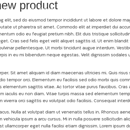
new product
About
Itec Group
Development Tools
E
ng elit, sed do eiusmod tempor incididunt ut labore et dolore m
putate ut pharetra sit amet. Commodo elit at imperdiet dui accum
mentum odio eu feugiat pretium nibh. Elit duis tristique sollicitudi
get. Cras sed felis eget velit aliquet sagittis id. Ut enim bland
pulvinar pellentesque. Ut morbi tincidunt augue interdum. Vestibu
urpis in eu mi bibendum neque egestas. Velit dignissim sodales 
per. Sit amet aliquam id diam maecenas ultricies mi. Quis risus s
 odio tempor orci. Elementum eu facilisis sed odio morbi quis 
us elementum sagittis vitae. Ac tortor vitae purus faucibus. Cras 
m iaculis eu non diam. Vitae turpis massa sed elementum tempu
 viverra orci sagittis eu volutpat odio facilisis. Consequat inter
. Nulla at volutpat diam ut venenatis tellus in. Rhoncus aenean 
vehicula ipsum a arcu cursus. Mi in nulla posuere sollicitudin al
 est ullamcorper eget nulla facilisi etiam dignissim. Lorem ipsum d