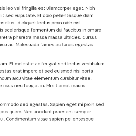
is leo vel fringilla est ullamcorper eget. Nibh
elit sed vulputate. Et odio pellentesque diam
ellus. Id aliquet lectus proin nibh nisl
tis scelerisque fermentum dui faucibus in ornare
aretra pharetra massa massa ultricies. Cursus
da arcu ac. Malesuada fames ac turpis egestas
iam. Et molestie ac feugiat sed lectus vestibulum
egestas erat imperdiet sed euismod nisi porta
endum arcu vitae elementum curabitur vitae.
 risus nec feugiat in. Mi sit amet mauris
pat commodo sed egestas. Sapien eget mi proin sed
tempus quam. Nec tincidunt praesent semper
 dui. Condimentum vitae sapien pellentesque