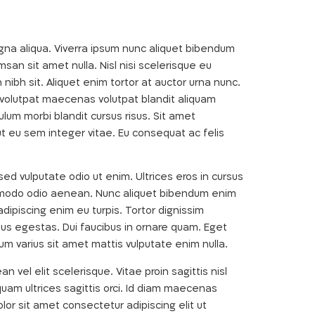
ducation
agna aliqua. Viverra ipsum nunc aliquet bibendum
san sit amet nulla. Nisl nisi scelerisque eu
n nibh sit. Aliquet enim tortor at auctor urna nunc.
it volutpat maecenas volutpat blandit aliquam
lum morbi blandit cursus risus. Sit amet
ut eu sem integer vitae. Eu consequat ac felis
ed vulputate odio ut enim. Ultrices eros in cursus
commodo odio aenean. Nunc aliquet bibendum enim
adipiscing enim eu turpis. Tortor dignissim
s egestas. Dui faucibus in ornare quam. Eget
dum varius sit amet mattis vulputate enim nulla.
vel elit scelerisque. Vitae proin sagittis nisl
iquam ultrices sagittis orci. Id diam maecenas
olor sit amet consectetur adipiscing elit ut