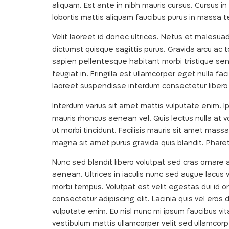
aliquam. Est ante in nibh mauris cursus. Cursus i
lobortis mattis aliquam faucibus purus in massa 
Velit laoreet id donec ultrices. Netus et malesuad
dictumst quisque sagittis purus. Gravida arcu ac 
sapien pellentesque habitant morbi tristique se
feugiat in. Fringilla est ullamcorper eget nulla fa
laoreet suspendisse interdum consectetur libero id
Interdum varius sit amet mattis vulputate enim. 
mauris rhoncus aenean vel. Quis lectus nulla at v
ut morbi tincidunt. Facilisis mauris sit amet mas
magna sit amet purus gravida quis blandit. Pharet
Nunc sed blandit libero volutpat sed cras ornare 
aenean. Ultrices in iaculis nunc sed augue lacus 
morbi tempus. Volutpat est velit egestas dui id o
consectetur adipiscing elit. Lacinia quis vel ero
vulputate enim. Eu nisl nunc mi ipsum faucibus vi
vestibulum mattis ullamcorper velit sed ullamco