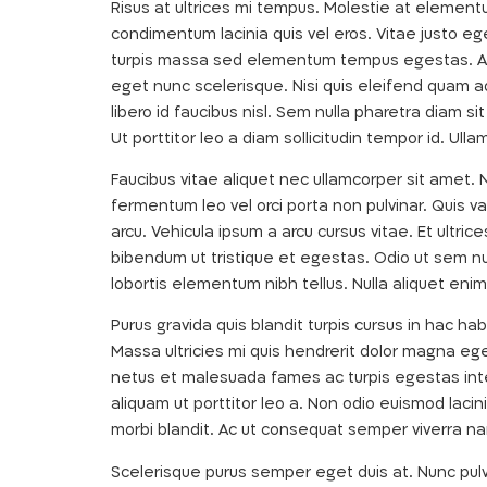
Risus at ultrices mi tempus. Molestie at elementu
condimentum lacinia quis vel eros. Vitae justo 
turpis massa sed elementum tempus egestas. Aug
eget nunc scelerisque. Nisi quis eleifend quam 
libero id faucibus nisl. Sem nulla pharetra diam 
Ut porttitor leo a diam sollicitudin tempor id. Ulla
Faucibus vitae aliquet nec ullamcorper sit amet. N
fermentum leo vel orci porta non pulvinar. Qui
arcu. Vehicula ipsum a arcu cursus vitae. Et ultr
bibendum ut tristique et egestas. Odio ut sem null
lobortis elementum nibh tellus. Nulla aliquet enim
Purus gravida quis blandit turpis cursus in hac ha
Massa ultricies mi quis hendrerit dolor magna ege
netus et malesuada fames ac turpis egestas integ
aliquam ut porttitor leo a. Non odio euismod lacin
morbi blandit. Ac ut consequat semper viverra n
Scelerisque purus semper eget duis at. Nunc pulvin