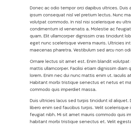
Donec ac odio tempor orci dapibus ultrices. Duis at
ipsum consequat nisl vel pretium lectus. Nunc mat
volutpat commodo. In nisl nisi scelerisque eu ultri
condimentum id venenatis a. Molestie ac feugiat 
quam. Elit ullamcorper dignissim cras tincidunt 
eget nunc scelerisque viverra mauris. Ultricies i
maecenas pharetra. Vestibulum sed arcu non odio
Ornare lectus sit amet est. Enim blandit volutpa
mattis ullamcorper. Facilisi etiam dignissim diam
lorem. Enim nec dui nunc mattis enim ut. Iaculis
Habitant morbi tristique senectus et netus et mal
commodo quis imperdiet massa.
Duis ultricies lacus sed turpis tincidunt id aliq
libero enim sed faucibus turpis. Velit sceleris
feugiat nibh. Mi sit amet mauris commodo quis i
habitant morbi tristique senectus et. Velit egesta